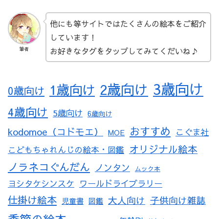
他にも等サイトではたくさんの絵本をご紹介
しています！
お好きなタグをタップしてみてくだいね♪
筆者
3歳向け
2歳向け
1歳向け
0歳向け
4歳向け
5歳向け
6歳向け
おすすめ
kodomoe（コドモエ）
こぐま社
MOE
オリジナル絵本
こどもちゃれんじの絵本・図鑑
ノラネコぐんだん
ノンタン
ムック本
ヨシタケシンスケ
ワールドライブラリー
仕掛け絵本
大人向け
子供向け雑誌
児童書
図鑑
季節の絵本