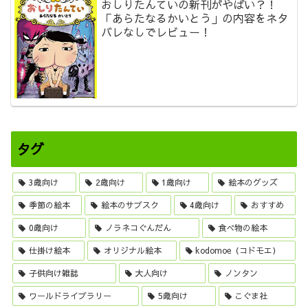
おしりたんていの新刊がやばい？！
「あらたなるかいとう」の内容をネタ
バレなしでレビュー！
タグ
3歳向け
2歳向け
1歳向け
絵本のグッズ
季節の絵本
絵本のサブスク
4歳向け
おすすめ
0歳向け
ノラネコぐんだん
食べ物の絵本
仕掛け絵本
オリジナル絵本
kodomoe（コドモエ）
子供向け雑誌
大人向け
ノンタン
ワールドライブラリー
5歳向け
こぐま社