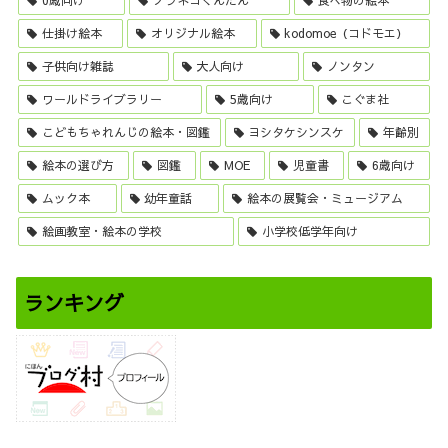
0歳向け
ノラネコぐんだん
食べ物の絵本
仕掛け絵本
オリジナル絵本
kodomoe（コドモエ）
子供向け雑誌
大人向け
ノンタン
ワールドライブラリー
5歳向け
こぐま社
こどもちゃれんじの絵本・図鑑
ヨシタケシンスケ
年齢別
絵本の選び方
図鑑
MOE
児童書
6歳向け
ムック本
幼年童話
絵本の展覧会・ミュージアム
絵画教室・絵本の学校
小学校低学年向け
ランキング