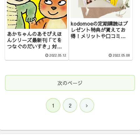
kodomoeの定期購読はプ
レゼント特典が貰えてお
あかちゃんのあそびえほ
得！メリットや口コミを
んシリーズ最新刊「てを
紹介
つなぐのだいすき」対象
年齢や読み聞かせの感想
2022.05.12
2022.05.08
【レビュー】
次のページ
次
1
2
へ