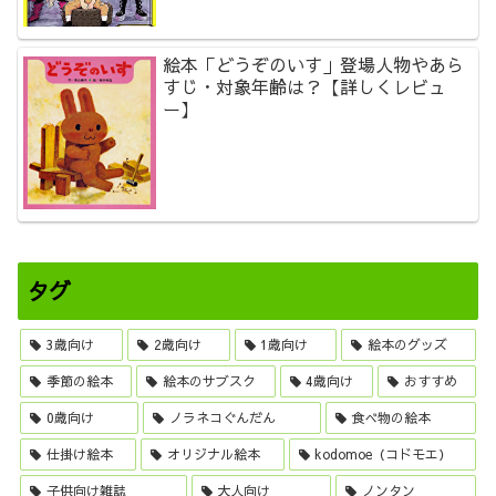
絵本「どうぞのいす」登場人物やあら
すじ・対象年齢は？【詳しくレビュ
ー】
タグ
3歳向け
2歳向け
1歳向け
絵本のグッズ
季節の絵本
絵本のサブスク
4歳向け
おすすめ
0歳向け
ノラネコぐんだん
食べ物の絵本
仕掛け絵本
オリジナル絵本
kodomoe（コドモエ）
子供向け雑誌
大人向け
ノンタン