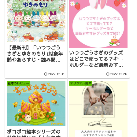
【最新刊】「いつつごう
いつつごうさぎのグッズ
さぎとゆきのもり｣対象年
はどこで売ってる？キー
齢やあらすじ・読み聞か
ホルダーなど最新おすす
せの感想をレビュー
めグッズをご紹介！
2022.12.31
2022.12.26
絵本のレビュー
オリジナル絵本
ポコポコ絵本シリーズの