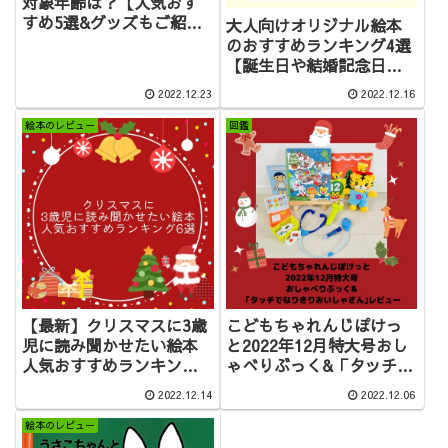
対象年齢は？【人気おす
すめ5選&グッズもご紹
大人向けオリジナル絵本
介】
のおすすめランキング4選
【誕生日や結婚記念日の
プレゼントに】
2022.12.23
2022.12.16
絵本のレビュー
図鑑
【最新】クリスマスに3歳
こどもちゃれんじぽけっ
児に読み聞かせたい絵本
と2022年12月特大号おし
人気おすすめランキング
ゃべりぶっく&「タッチで
11選
なりきりおいしゃさん｣レ
2022.12.14
2022.12.06
ビュー
絵本のレビュー