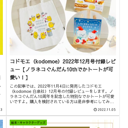
コドモエ（kodomoe）2022年12月号付録レビ
ュー【ノラネコぐんだん10thでかトートが可
愛い！】
順
と
この記事では、2022年11月4日に発売したコドモエ
ご
（kodomoe 白泉社）12月号の付録レビューをします。ノ
6
ラネコぐんだん10周年を記念した特別なでかトートが可愛
い
いですよ。購入を検討されている方は是非参考にしてみて
くださいね。
13
2022.11.05
絵本・キャラクターグッズ