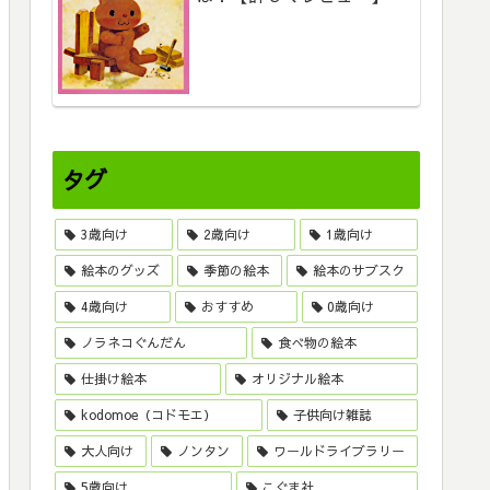
タグ
3歳向け
2歳向け
1歳向け
絵本のグッズ
季節の絵本
絵本のサブスク
4歳向け
おすすめ
0歳向け
ノラネコぐんだん
食べ物の絵本
仕掛け絵本
オリジナル絵本
kodomoe（コドモエ）
子供向け雑誌
大人向け
ノンタン
ワールドライブラリー
5歳向け
こぐま社