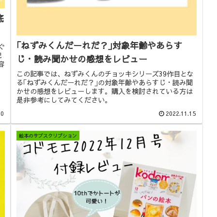
底
｢ねずみくんだーれだ？｣対象年齢やあらす
ぐ
記
じ・読み聞かせの感想をレビュー
容
この記事では、ねずみくんのチョッキシリーズ39作目とな
て
る｢ねずみくんだーれだ？｣の対象年齢やあらすじ・読み聞
かせの感想をレビューします。購入を検討されている方は
是非参考にしてみてください。
20
2022.11.15
絵本のサブスクリプション