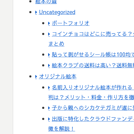
絵本の森
Uncategorized
ポートフォリオ
コインチョコはどこに売ってる？
まとめ
貼って剥がせるシール帳は100
絵本クラブの送料は高い？送料無
オリジナル絵本
名前入りオリジナル絵本が作れる「T
判は？メリット・料金・作り方を
子から親へのシカケテガミが遂に
出版に特化したクラウドファンディ
徴を解説！