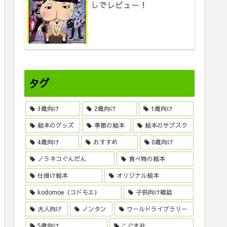
しでレビュー！
タグ
3歳向け
2歳向け
1歳向け
絵本のグッズ
季節の絵本
絵本のサブスク
4歳向け
おすすめ
0歳向け
ノラネコぐんだん
食べ物の絵本
仕掛け絵本
オリジナル絵本
kodomoe（コドモエ）
子供向け雑誌
大人向け
ノンタン
ワールドライブラリー
5歳向け
こぐま社