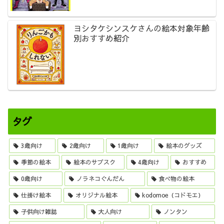
ヨシタケシンスケさんの絵本対象年齢
別おすすめ紹介
タグ
3歳向け
2歳向け
1歳向け
絵本のグッズ
季節の絵本
絵本のサブスク
4歳向け
おすすめ
0歳向け
ノラネコぐんだん
食べ物の絵本
仕掛け絵本
オリジナル絵本
kodomoe（コドモエ）
子供向け雑誌
大人向け
ノンタン