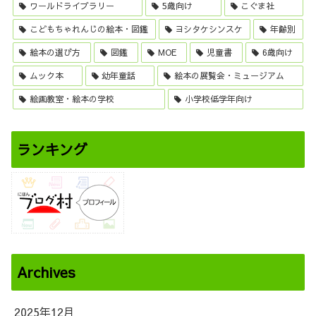
ワールドライブラリー
5歳向け
こぐま社
こどもちゃれんじの絵本・図鑑
ヨシタケシンスケ
年齢別
絵本の選び方
図鑑
MOE
児童書
6歳向け
ムック本
幼年童話
絵本の展覧会・ミュージアム
絵画教室・絵本の学校
小学校低学年向け
ランキング
Archives
2025年12月