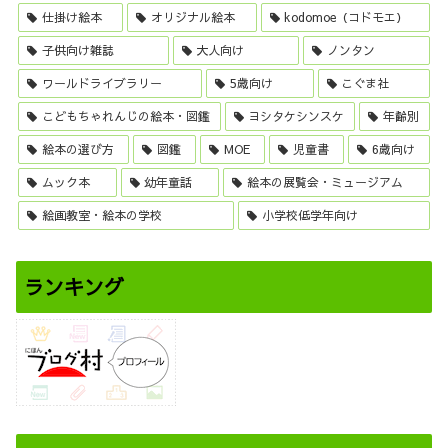
仕掛け絵本
オリジナル絵本
kodomoe（コドモエ）
子供向け雑誌
大人向け
ノンタン
ワールドライブラリー
5歳向け
こぐま社
こどもちゃれんじの絵本・図鑑
ヨシタケシンスケ
年齢別
絵本の選び方
図鑑
MOE
児童書
6歳向け
ムック本
幼年童話
絵本の展覧会・ミュージアム
絵画教室・絵本の学校
小学校低学年向け
ランキング