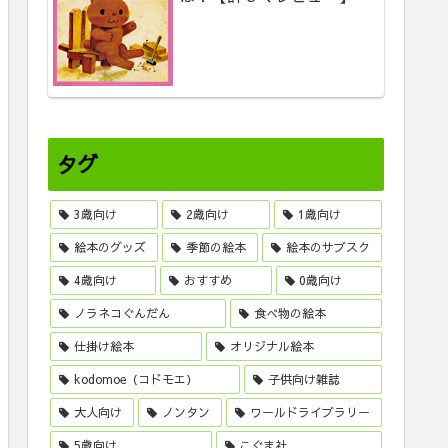
タグ
3歳向け
2歳向け
1歳向け
絵本のグッズ
季節の絵本
絵本のサブスク
4歳向け
おすすめ
0歳向け
ノラネコぐんだん
食べ物の絵本
仕掛け絵本
オリジナル絵本
kodomoe（コドモエ）
子供向け雑誌
大人向け
ノンタン
ワールドライブラリー
5歳向け
こぐま社