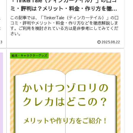
「TinkerTale（ティンカーテイル）」の口コ
ミ・評判は？メリット・料金・作り方を徹底
解説
象
この記事では、「TinkerTale（ティンカーテイル）」の口
な
コミ・評判やメリット・料金・作り方などを徹底解説しま
は
す。ご利用を検討されている方は是非参考にしてみてくだ
さい。
13
2025.08.22
絵本・キャラクターグッズ