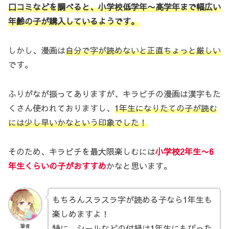
口コミなどを調べると、小学校低学年〜高学年まで幅広い
年齢の子が購入しているようです。
しかし、漫画は
自分で字が読めないと正直ちょっと厳しい
です。
ふりがなが振ってありますが、キラピチの漫画は漢字もた
くさん使われておりますし、
1年生
に
なりたて
の
子が読む
には少し早いかなという印象でした！
そのため、キラピチを最大限楽しむには
小学校2年生〜6
年生くらいの子がおすすめ
かなと思います。
もちろんスラスラ字が読める子なら1年生も
楽しめますよ！
特に、シールなどの付録は1年生にもぴった
筆者