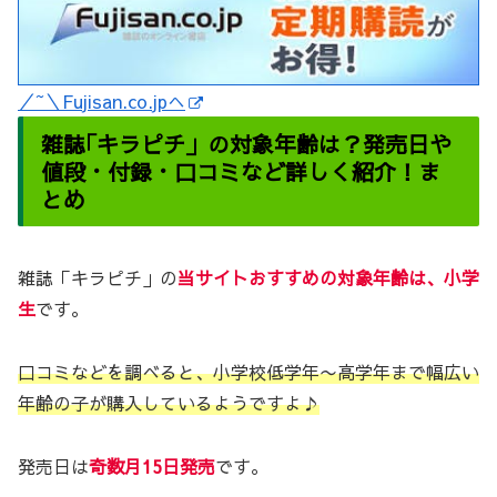
／~＼Fujisan.co.jpへ
雑誌｢キラピチ」の対象年齢は？発売日や
値段・付録・口コミなど詳しく紹介！ま
とめ
雑誌「キラピチ」の
当サイトおすすめの対象年齢は、小学
生
です。
口コミなどを調べると、小学校低学年〜高学年まで幅広い
年齢の子が購入しているようですよ♪
発売日は
奇数月15日発売
です。