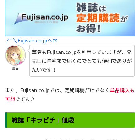
／~＼Fujisan.co.jpへ
筆者もFujisan.co.jpを利用していますが、発
売日に自宅まで届くのでとても便利でありが
たいです！
筆者
また、Fujisan.co.jpでは、定期購読だけでなく
単品購入も
可能
ですよ♪
雑誌「キラピチ」値段