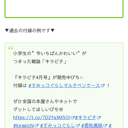
▼過去の付録の例です▼
小学生の”今いちばんかわいい”が
つまった雑誌「キラピチ」
『キラピチ4月号』が発売中ぴち✨
付録は
#すみっコぐらしマルチペンケース
！
ぜひ全国の本屋さんやネットで
ゲットしてほしいぴち🌸
https://t.co/7DZfq3M5QI
#キラピチ
#kirapichi
#すみっコぐらし
#若松美咲
#