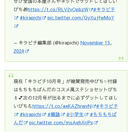
ぜひ全国の本屋さんやネットでゲットしてほしい
ぴち🎁
https://t.co/RLV2vOpbzW
#キラピチ
#kirapichi
pic.twitter.com/GyXuJfwMoY
— キラピチ編集部 (@kirapichi)
November 15,
2024
現在「キラピチ10月号」が絶賛発売中ぴち✨付録
はもちもちぱんだのコスメ風ステショセットぴち
💄💕次の12月号が出るまでに必ずゲットしてほし
いぴち💪
https://t.co/aeKAZhrwvN
#キラピチ
#kirapichi
#雑誌
#小学生
#もちもちぱ
んだ
pic.twitter.com/msAehXrjPx