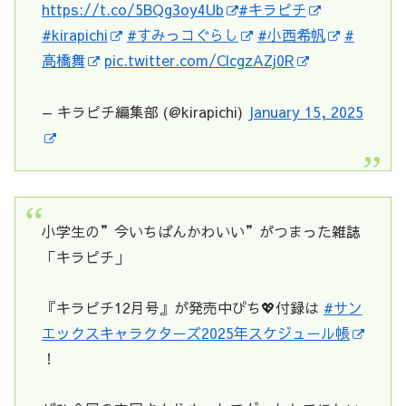
https://t.co/5BQg3oy4Ub
#キラピチ
#kirapichi
#すみっコぐらし
#小西希帆
#
高橋舞
pic.twitter.com/ClcgzAZj0R
— キラピチ編集部 (@kirapichi)
January 15, 2025
小学生の”今いちばんかわいい”がつまった雑誌
「キラピチ」
『キラピチ12月号』が発売中ぴち💖付録は
#サン
エックスキャラクターズ2025年スケジュール帳
！