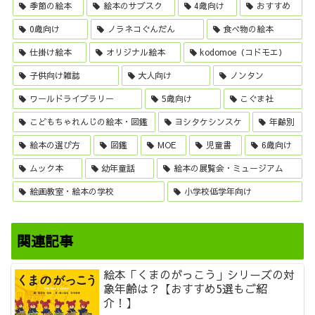
季節の絵本
絵本のサブスク
4歳向け
おすすめ
0歳向け
ノラネコぐんだん
食べ物の絵本
仕掛け絵本
オリジナル絵本
kodomoe（コドモエ）
子供向け雑誌
大人向け
ノンタン
ワールドライブラリー
5歳向け
こぐま社
こどもちゃれんじの絵本・図鑑
ヨシタケシンスケ
年齢別
絵本の選び方
図鑑
MOE
児童書
6歳向け
ムック本
幼年童話
絵本の展覧会・ミュージアム
絵画教室・絵本の学校
小学校低学年向け
関連記事
絵本「くまのがっこう」シリーズの対
象年齢は？【おすすめ5選もご紹
介！】