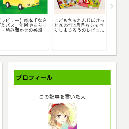
【レビュー】絵本「なき
こどもちゃれんじぽけっ
ごえバス」年齢やあらす
と2022年4月号おしゃべ
じ・読み聞かせの感想
りしまじろうのレビュー
十二支
【絵本・図鑑編】
分かる
【3歳
に】
プロフィール
この記事を書いた人