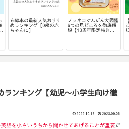
っ
布絵本の最新人気おすす
ノラネコぐんだん大図鑑
8
めランキング【0歳の赤
6つの見どころを徹底解
く
ちゃんに】
説【10周年限定特典も
ご紹介】
めランキング【幼児〜小学生向け徹
2022.10.19
2023.09.06
の英語を小さいうちから聞かせてあげることが重要
だ