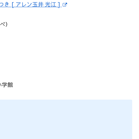
き [ アレン玉井 光江 ]
調べ）
小学館