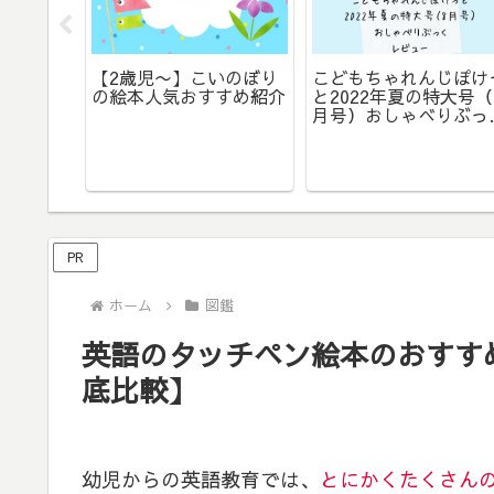
学校入学
【2歳児〜】こいのぼり
こどもちゃれんじぽけ
たい絵本
の絵本人気おすすめ紹介
と2022年夏の特大号（
月号）おしゃべりぶっ
レビュー
PR
ホーム
図鑑
英語のタッチペン絵本のおすす
底比較】
幼児からの英語教育では、
とにかくたくさん