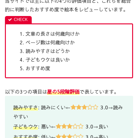
当サイトでは主に以下の4つの評価項目と、これらを総合
的に判断したおすすめ度で絵本をレビューしています。
文章の長さは何歳向けか
ページ数は何歳向けか
読みやすさはどうか
子どもウケは良いか
おすすめ度
以下の3つの項目は
星の5段階評価
で表しています。
3.0
読みやすさ
: 読みにくい←
→読み
やすい
3.0
子どもウケ
: 悪い←
→良い
3.0
おすすめ度
: 低い←
→高い