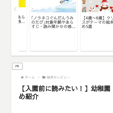
んが
齢やあら
｢ノラネコぐんだんうみ
【4歳〜6歳】クリスマ
せの感想
のたび｣対象年齢やあら
スがテーマの絵本おす
すじ・読み聞かせの感想
め5選
をレビュー
PR
ホーム
絵本のレビュー
【入園前に読みたい！】幼稚園
め紹介