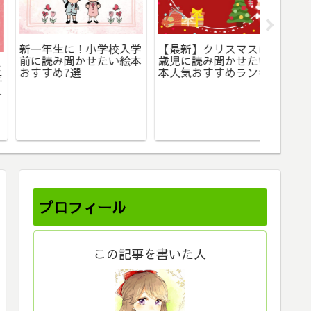
新一年生に！小学校入学
【最新】クリスマスに3
食べ物
前に読み聞かせたい絵本
歳児に読み聞かせたい絵
選【1歳
おすすめ7選
本人気おすすめランキン
に】
グ11選
プロフィール
この記事を書いた人