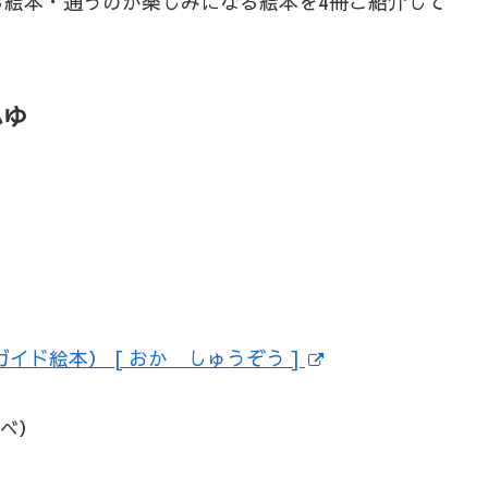
る絵本・通うのが楽しみになる絵本を4冊ご紹介して
ふゆ
イド絵本） [ おか しゅうぞう ]
調べ）