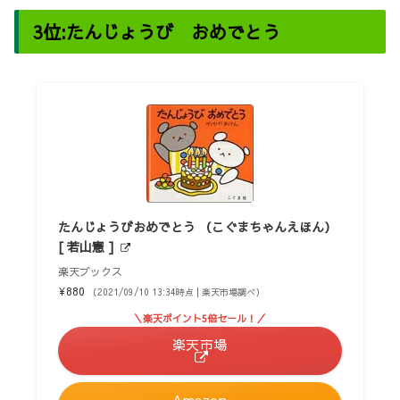
3位:たんじょうび おめでとう
たんじょうびおめでとう （こぐまちゃんえほん）
[ 若山憲 ]
楽天ブックス
¥880
（2021/09/10 13:34時点 | 楽天市場調べ）
＼楽天ポイント5倍セール！／
楽天市場
Amazon