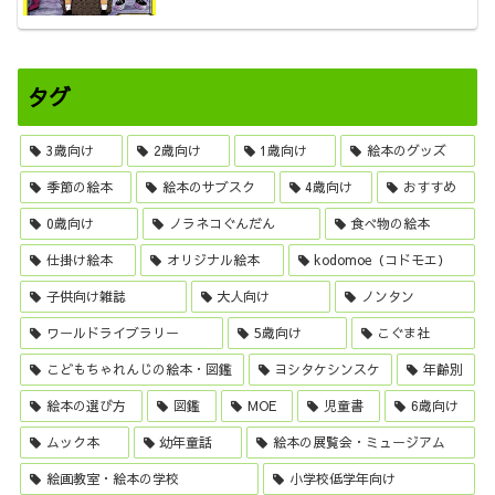
タグ
3歳向け
2歳向け
1歳向け
絵本のグッズ
季節の絵本
絵本のサブスク
4歳向け
おすすめ
0歳向け
ノラネコぐんだん
食べ物の絵本
仕掛け絵本
オリジナル絵本
kodomoe（コドモエ）
子供向け雑誌
大人向け
ノンタン
ワールドライブラリー
5歳向け
こぐま社
こどもちゃれんじの絵本・図鑑
ヨシタケシンスケ
年齢別
絵本の選び方
図鑑
MOE
児童書
6歳向け
ムック本
幼年童話
絵本の展覧会・ミュージアム
絵画教室・絵本の学校
小学校低学年向け