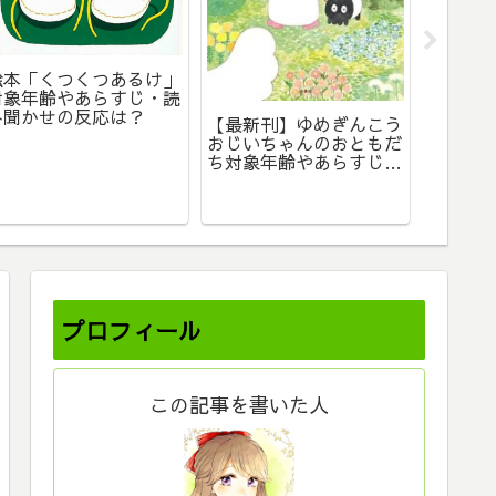
「しろ
絵本「くつくつあるけ」
とけー
対象年齢やあらすじ・読
らすじ
み聞かせの反応は？
【最新刊】ゆめぎんこう
おじいちゃんのおともだ
ち対象年齢やあらすじ・
読み聞かせの感想を詳し
くレビュー
プロフィール
この記事を書いた人