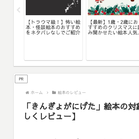
作絵本
【トラウマ級！】怖い絵
【最新】1歳・2歳にお
く しま
本・怪談絵本のおすすめ
すすめのクリスマスに
しかけ絵
をネタバレなしでご紹介
み聞かせたい絵本人気
！対象年
ンキング5選
PR
ホーム
絵本のレビュー
「きんぎょがにげた」絵本の対
しくレビュー】