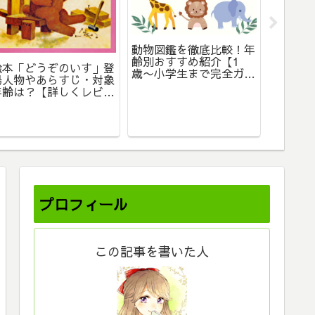
【最新
動物図鑑を徹底比較！年
さぎと
齢別おすすめ紹介【1
年齢や
絵本「どうぞのいす」登
歳〜小学生まで完全ガイ
かせの
場人物やあらすじ・対象
ド】
年齢は？【詳しくレビュ
ー】
プロフィール
この記事を書いた人