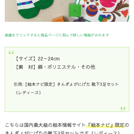
画像をクリックすると商品ページに飛
んで詳しい情報がみれます
【サイズ】22～24cm
【素 材】綿・ポリエステル・その他
引用:【絵本ナビ限定】きんぎょがにげた 靴下3足セット
（レディース）
こちらは国内最大級の絵本情報サイト
『絵本ナビ』限定
の
きんぎょがにげたの靴下3足セットです（レディース）