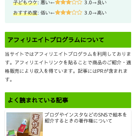
3.0
子どもウケ
: 悪い←
→良い
3.0
おすすめ度
: 低い←
→高い
アフィリエイトプログラムについて
当サイトではアフィリエイトプログラムを利用しておりま
す。アフィリエイトリンクを貼ることで商品のご紹介・適
格販売により収入を得ています。記事にはPRが含まれま
す。
よく読まれている記事
ブログやインスタなどのSNSで絵本を
紹介するときの著作権について