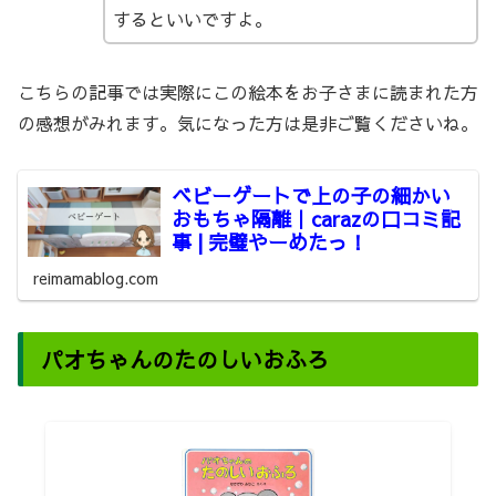
するといいですよ。
こちらの記事では実際にこの絵本をお子さまに読まれた方
の感想がみれます。気になった方は是非ご覧くださいね。
ベビーゲートで上の子の細かい
おもちゃ隔離｜carazの口コミ記
事 | 完璧やーめたっ！
reimamablog.com
パオちゃんのたのしいおふろ