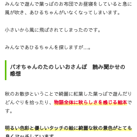
みんなで遊んで葉っぱのお布団でお昼寝をしていると急に
風が吹き、あひるちゃんがいなくなってしまいます。
小さいから風に飛ばされてしまったのです。
みんなであひるちゃんを探しますが…。
パオちゃんのたのしいおさんぽ 読み聞かせの
感想
秋のお散歩ということで綺麗に紅葉した葉っぱで遊んだり
どんぐりを拾ったり、
物語全体に秋らしさを感じる絵本
で
す。
明るい色彩と優しいタッチの絵に綺麗な秋の景色がとても
良くマッチしています。