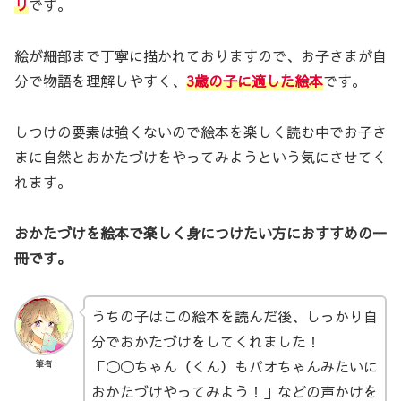
リ
です。
絵が細部まで丁寧に描かれておりますので、お子さまが自
分で物語を理解しやすく、
3歳の子に適した絵本
です。
しつけの要素は強くないので絵本を楽しく読む中でお子さ
まに自然とおかたづけをやってみようという気にさせてく
れます。
おかたづけを絵本で楽しく身につけたい方におすすめの一
冊です。
うちの子はこの絵本を読んだ後、しっかり自
分でおかたづけをしてくれました！
「◯◯ちゃん（くん）もパオちゃんみたいに
筆者
おかたづけやってみよう！」などの声かけを