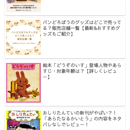
パンどろぼうのグッズはどこで売って
る？販売店舗一覧【最新&おすすめグ
ッズもご紹介】
絵本「どうぞのいす」登場人物やあら
すじ・対象年齢は？【詳しくレビュ
ー】
おしりたんていの新刊がやばい？！
「あらたなるかいとう」の内容をネタ
バレなしでレビュー！