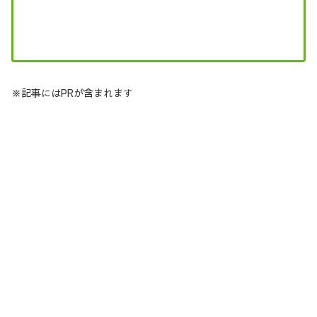
※記事にはPRが含まれます