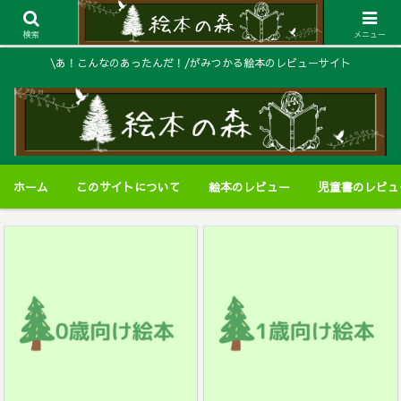
検索
メニュー
\あ！こんなのあったんだ！/がみつかる絵本のレビューサイト
ホーム
このサイトについて
絵本のレビュー
児童書のレビュ