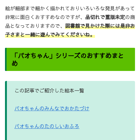
絵が細部まで細かく描かれておりいろいろな発見があって
非常に面白くおすすめなのですが、
品切れで重版未定
の商
品となっておりますので、
図書館で見かけた際には是非お
子さまと一緒に遊んでみてくださいね。
「パオちゃん」シリーズのおすすめまと
め
この記事でご紹介した絵本一覧
パオちゃんのみんなでおかたづけ
パオちゃんのたのしいおふろ