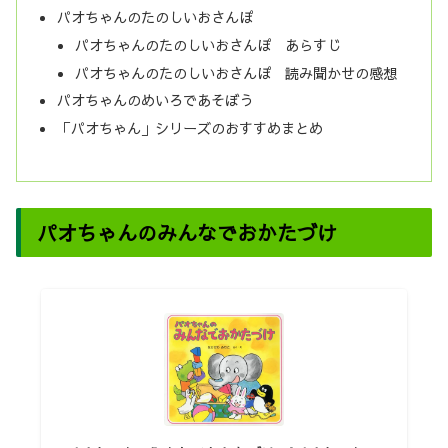
パオちゃんのたのしいおさんぽ
パオちゃんのたのしいおさんぽ あらすじ
パオちゃんのたのしいおさんぽ 読み聞かせの感想
パオちゃんのめいろであそぼう
「パオちゃん」シリーズのおすすめまとめ
パオちゃんのみんなでおかたづけ