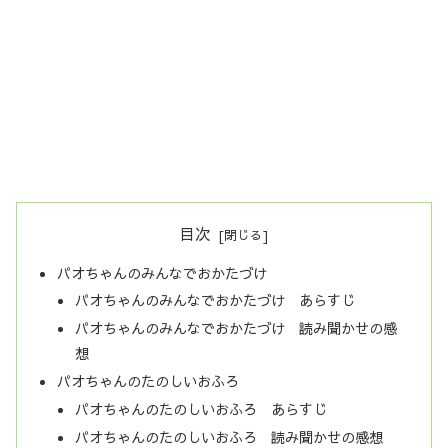
目次
パオちゃんのみんなでおかたづけ
パオちゃんのみんなでおかたづけ あらすじ
パオちゃんのみんなでおかたづけ 読み聞かせの感
想
パオちゃんのたのしいおふろ
パオちゃんのたのしいおふろ あらすじ
パオちゃんのたのしいおふろ 読み聞かせの感想