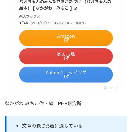
パオちゃんのみんなでおかたづけ （パオちゃんの
絵本） [ なかがわ みちこ ]
楽天ブックス
¥748
（2021/10/17 13:45時点 | 楽天市場調べ）
Amazon
楽天市場
Yahooショッピング
ポチップ
なかがわ みちこ作・絵 PHP研究所
文章の長さ:3歳に適している