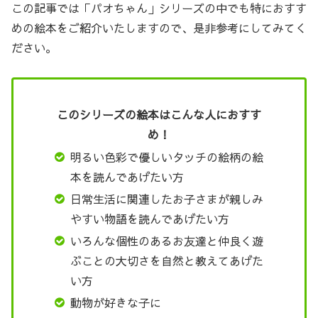
この記事では「パオちゃん」シリーズの中でも特におすす
めの絵本をご紹介いたしますので、是非参考にしてみてく
ださい。
このシリーズの絵本はこんな人におすす
め！
明るい色彩で優しいタッチの絵柄の絵
本を読んであげたい方
日常生活に関連したお子さまが親しみ
やすい物語を読んであげたい方
いろんな個性のあるお友達と仲良く遊
ぶことの大切さを自然と教えてあげた
い方
動物が好きな子に