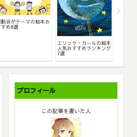
運動会がテーマの絵本お
間違い
すすめ8選
め4選【
で楽し
紹介！
エリック・カールの絵本
人気おすすめランキング
7選
プロフィール
この記事を書いた人