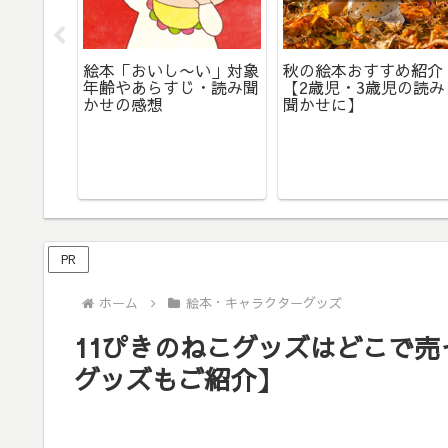
け】仕掛
絵本「おいし〜い」対象
秋の絵本おすすめ紹介
め紹介
年齢やあらすじ・読み聞
【2歳児・3歳児の読み
かせの感想
聞かせに】
PR
ホーム
絵本・キャラクターグッズ
11ぴきのねこグッズはどこで
グッズもご紹介】