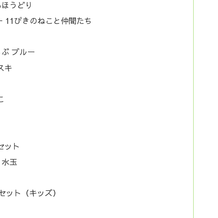
あほうどり
ー 11ぴきのねこと仲間たち
らぶ ブルー
スキ
こ
セット
 水玉
足セット（キッズ）