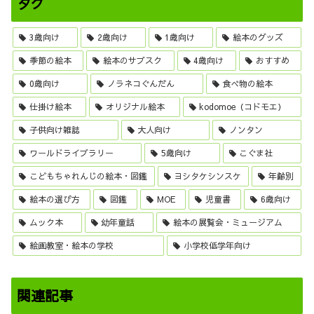
タグ
3歳向け
2歳向け
1歳向け
絵本のグッズ
季節の絵本
絵本のサブスク
4歳向け
おすすめ
0歳向け
ノラネコぐんだん
食べ物の絵本
仕掛け絵本
オリジナル絵本
kodomoe（コドモエ）
子供向け雑誌
大人向け
ノンタン
ワールドライブラリー
5歳向け
こぐま社
こどもちゃれんじの絵本・図鑑
ヨシタケシンスケ
年齢別
絵本の選び方
図鑑
MOE
児童書
6歳向け
ムック本
幼年童話
絵本の展覧会・ミュージアム
絵画教室・絵本の学校
小学校低学年向け
関連記事