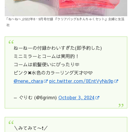
｢ね〜ね〜｣2022年8・9月号付録 『クリアバッグ&きんちゃくセット』主婦と生活
社
ねーねーの付録かわいすぎた(即予約した)
ミニミラーとコームは実用的！
コームは前髪使いにぴったり🫶
ピンク✖水色のカラーリング天才🩷🩵
@nene_chara
pic.twitter.com/0EntVyNs9p
— ぐりむ (@6grimn)
October 3, 2024
＼みてみて〜❗️／