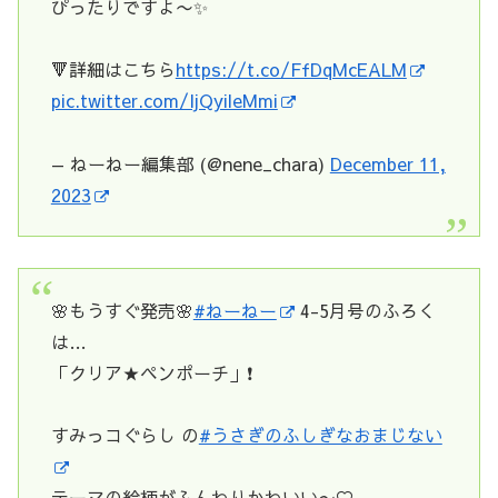
ぴったりですよ〜✨
🔻詳細はこちら
https://t.co/FfDqMcEALM
pic.twitter.com/IjQyileMmi
— ねーねー編集部 (@nene_chara)
December 11,
2023
🌸もうすぐ発売🌸
#ねーねー
4-5月号のふろく
は…
「クリア★ペンポーチ」❗️
すみっコぐらし の
#うさぎのふしぎなおまじない
テーマの絵柄がふんわりかわいい〜♡