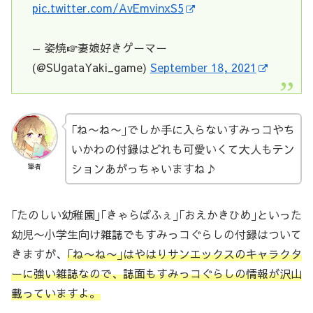
pic.twitter.com/AvEmvinxS5
— 姿焼☞妻娘好きゲーマー
(@SUgataYaki_game)
September 18, 2021
｢ね〜ね〜｣でしか手に入らないすみっコやち
いかわの付録はどれも可愛いくて大人もテン
ションあがっちゃいますね♪
筆者
｢たのしい幼稚園｣｢きゃらぱふぇ｣｢おえかきひめ｣といった
幼児〜小学生向け雑誌でもすみっコぐらしの付録はついて
きますが、
｢ね〜ね〜｣はやはりサンエックスのキャラクタ
ーに強い雑誌なので、誌面もすみっコぐらしの情報が沢山
載っています
よ
。