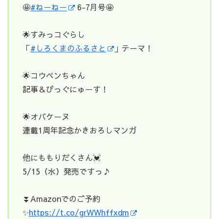
🤩
#ねーねー
6-7月号🤩
🌟すみっコぐらし
「
#しろくまのふるさと
」テーマ！
🌟コウペンちゃん
記事＆びっぐにゅーす！
🌟オバケーヌ
連載1周年記念かきおろしマンガ
他にももりだくさん💓
5/15（水）発売ですっ♪
⏬Amazonでのご予約
✨
https://t.co/grWWhffxdm