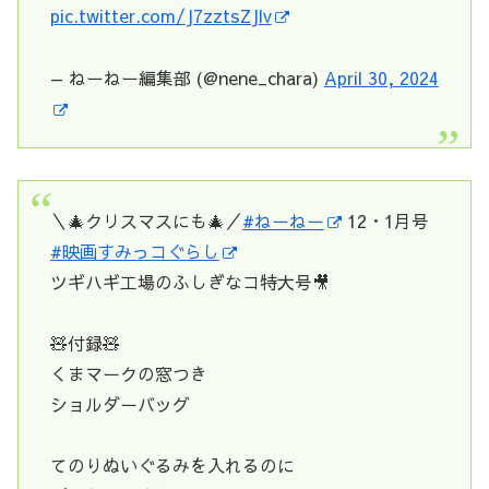
pic.twitter.com/J7zztsZJlv
— ねーねー編集部 (@nene_chara)
April 30, 2024
＼🎄クリスマスにも🎄／
#ねーねー
12・1月号
#映画すみっコぐらし
ツギハギ工場のふしぎなコ特大号🎥
🧸付録🧸
くまマークの窓つき
ショルダーバッグ
てのりぬいぐるみを入れるのに